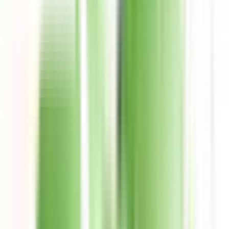
Contactanos de Lunes a viernes: 9:00 a 19:00 hs y sábados y
domingos: 9:00 a 16:00 hs. Reporta tu tarjeta llamando al
teléfono de denuncia 800-774-0774.
Preguntas frecuentes
Encuentra las respuestas a las preguntas más frecuentes.
Conoce Ualá
Nosotros
Prensa
Trabaja con nosotros
Trabajar en Ualá
Búsquedas abiertas
4,5 en todos los Stores
+150k Calificaciones
Descarga la App ahora
Conoce nuestra historia