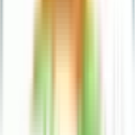
POS Pro
Personas morales
Personas morales
Interés
Meses sin intereses
Ayuda
Preguntas frecuentes
Métodos de contacto
Ir a comercios
POS Pro
Hasta 18 meses sin intereses a tus clientes
Conocer más
Preguntas frecuentes
Consejos de seguridad