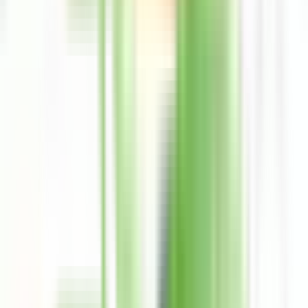
Denuncia de tarjeta
Costos
Comunícate
Métodos de contacto
4,5 en todos los Stores
+150k Calificaciones
Descarga la App ahora
hola@uala.mx
Puedes enviarnos tu consulta en cualquier momento. Un
asesor te responderá a la brevedad.
Chat de la app
Lunes a viernes: 9:00 a 19:00 hs. Sábados y domingos: 9:00 a
18:00 hs.
800-774-0774