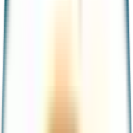
Tarjeta de débito
Tarjeta de crédito garantizada
Cuenta
Portabilidad de nómina
Productos en sucursal
Créditos
Préstamos personales
Crédito pyme
Inversiones
Cuenta con rendimiento
Reserva a plazo
Acciones
Beneficios
Promociones
Meses sin intereses
Funcionalidades