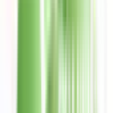
Ver búsquedas abiertas