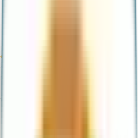
Dinero del extranjero
Pagos y recargas
Depósitos y retiros
Educación financiera
Aula Ualá
Blog
4,5 en todos los Stores
+150k Calificaciones
Descarga la App ahora
Reserva a plazo, haz que tu dinero crezca
Tarjetas
Invierte en acciones desde $20
Tu dinero crece hasta 15%
Cobros