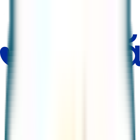
Productos
Comercios
Ayuda y seguridad
Nosotros
Descarga la app
Tarjetas
Tarjeta de crédito