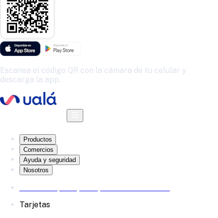
Escanea el código QR con la cámara de tu celular y
descarga la app.
Descarga la app
Productos
Comercios
Ayuda y seguridad
Nosotros
Reserva a plazo, haz que tu dinero crezca
Tarjetas