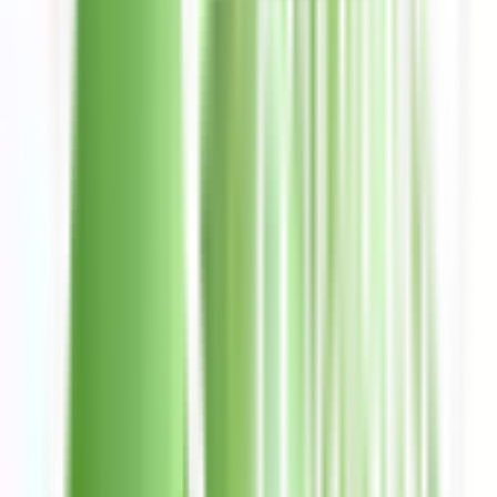
Contactanos de Lunes a viernes: 9:00 a 19:00 hs y sábados y
domingos: 9:00 a 16:00 hs. Reporta tu tarjeta llamando al
teléfono de denuncia 800-774-0774.
Preguntas frecuentes
Encuentra las respuestas a las preguntas más frecuentes.
Conoce Ualá
Nosotros
Prensa
Trabaja con nosotros
Trabajar en Ualá
Búsquedas abiertas
4,5 en todos los Stores
+150k Calificaciones
Descarga la App ahora
Conoce nuestra historia