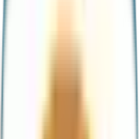
Tarjeta de débito
Tarjeta de crédito garantizada
Cuenta
Portabilidad de nómina
Productos en sucursal
Créditos
Préstamos personales
Crédito pyme
Inversiones
Cuenta con rendimiento
Reserva a plazo
Acciones
Beneficios
Promociones
Meses sin intereses
Funcionalidades