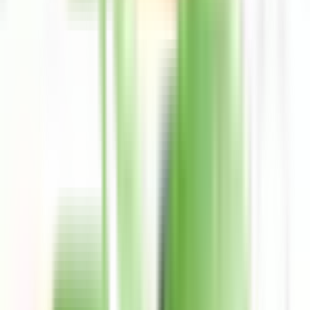
POS Pro
Personas morales
Personas morales
Interés
Meses sin intereses
Ayuda
Preguntas frecuentes
Métodos de contacto
Ir a comercios
POS Pro
Hasta 18 meses sin intereses a tus clientes
Conocer más
Preguntas frecuentes
Consejos de seguridad