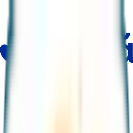
Productos
Comercios
Ayuda y seguridad
Nosotros
Descarga la app
Tarjetas
Tarjeta de crédito