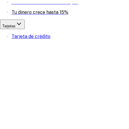
Invierte en acciones desde $20
Tu dinero crece hasta 15%
Tarjetas
Tarjeta de crédito
Tarjeta de débito
Tarjeta de crédito garantizada
Cuenta
Portabilidad de nómina