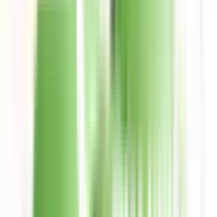
Denuncia de tarjeta
Costos
Comunícate
Métodos de contacto
4,5 en todos los Stores
+150k Calificaciones
Descarga la App ahora
hola@uala.mx
Puedes enviarnos tu consulta en cualquier momento. Un
asesor te responderá a la brevedad.
Chat de la app
Lunes a viernes: 9:00 a 19:00 hs. Sábados y domingos: 9:00 a
18:00 hs.
800-774-0774