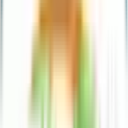
Dinero del extranjero
Pagos y recargas
Depósitos y retiros
Educación financiera
Aula Ualá
Blog
4,5 en todos los Stores
+150k Calificaciones
Descarga la App ahora
Reserva a plazo, haz que tu dinero crezca
Tarjetas
Invierte en acciones desde $20
Tu dinero crece hasta 15%
Cobros