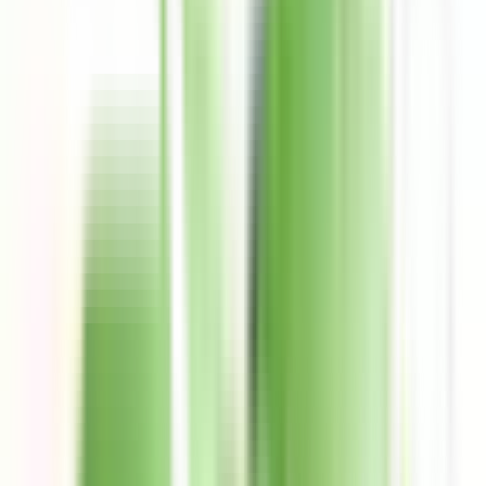
Denuncia de tarjeta
Costos
Comunícate
Métodos de contacto
4,5 en todos los Stores
+150k Calificaciones
Descarga la App ahora
hola@uala.mx
Puedes enviarnos tu consulta en cualquier momento. Un
asesor te responderá a la brevedad.
Chat de la app
Lunes a viernes: 9:00 a 19:00 hs. Sábados y domingos: 9:00 a
18:00 hs.
800-774-0774