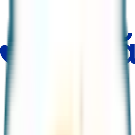
Productos
Comercios
Ayuda y seguridad
Nosotros
Descarga la app
Tarjetas
Tarjeta de crédito