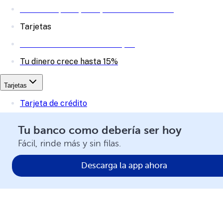
Reserva a plazo, haz que tu dinero crezca
Tarjetas
Invierte en acciones desde $20
Tu dinero crece hasta 15%
Tarjetas
Tarjeta de crédito
Tu banco como debería ser hoy
Tarjeta de débito
Fácil, rinde más y sin filas.
Descarga la app ahora
Tarjeta de crédito garantizada