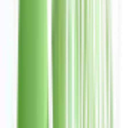
Ver búsquedas abiertas