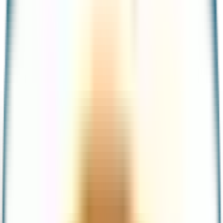
Tarjeta de débito
Tarjeta de crédito garantizada
Cuenta
Portabilidad de nómina
Productos en sucursal
Créditos
Préstamos personales
Crédito pyme
Inversiones
Cuenta con rendimiento
Reserva a plazo
Acciones
Beneficios
Promociones
Meses sin intereses
Funcionalidades