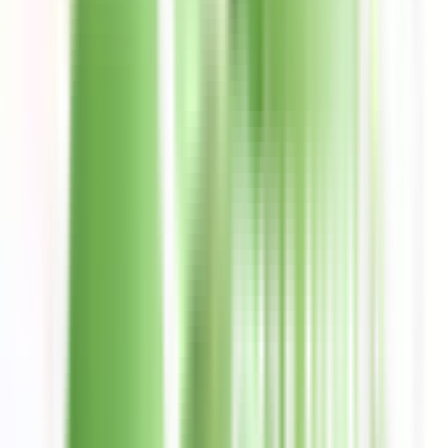
Contactanos de Lunes a viernes: 9:00 a 19:00 hs y sábados y
domingos: 9:00 a 16:00 hs. Reporta tu tarjeta llamando al
teléfono de denuncia 800-774-0774.
Preguntas frecuentes
Encuentra las respuestas a las preguntas más frecuentes.
Conoce Ualá
Nosotros
Prensa
Trabaja con nosotros
Trabajar en Ualá
Búsquedas abiertas
4,5 en todos los Stores
+150k Calificaciones
Descarga la App ahora
Conoce nuestra historia