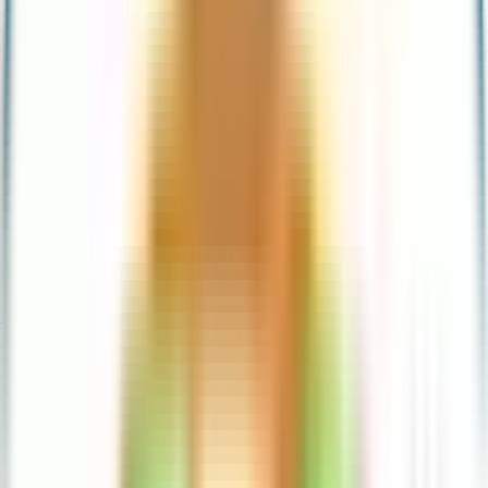
Dinero del extranjero
Pagos y recargas
Depósitos y retiros
Educación financiera
Aula Ualá
Blog
4,5 en todos los Stores
+150k Calificaciones
Descarga la App ahora
Reserva a plazo, haz que tu dinero crezca
Tarjetas
Invierte en acciones desde $20
Tu dinero crece hasta 15%
Cobros