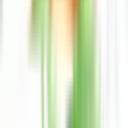
POS Pro
Personas morales
Personas morales
Interés
Meses sin intereses
Ayuda
Preguntas frecuentes
Métodos de contacto
Ir a comercios
POS Pro
Hasta 18 meses sin intereses a tus clientes
Conocer más
Preguntas frecuentes
Consejos de seguridad