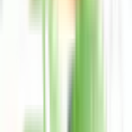
POS Pro
Personas morales
Personas morales
Interés
Meses sin intereses
Ayuda
Preguntas frecuentes
Métodos de contacto
Ir a comercios
POS Pro
Hasta 18 meses sin intereses a tus clientes
Conocer más
Preguntas frecuentes
Consejos de seguridad