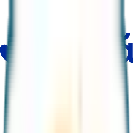
Productos
Comercios
Ayuda y seguridad
Nosotros
Descarga la app
Tarjetas
Tarjeta de crédito