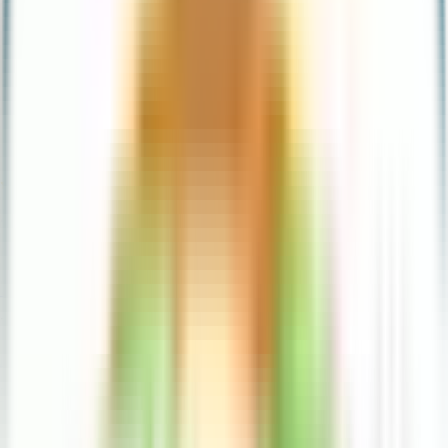
Dinero del extranjero
Pagos y recargas
Depósitos y retiros
Educación financiera
Aula Ualá
Blog
4,5 en todos los Stores
+150k Calificaciones
Descarga la App ahora
Reserva a plazo, haz que tu dinero crezca
Tarjetas
Invierte en acciones desde $20
Tu dinero crece hasta 15%
Cobros