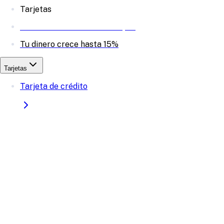
Tarjetas
Invierte en acciones desde $20
Tu dinero crece hasta 15%
Tarjetas
Tarjeta de crédito
Tarjeta de débito
Tarjeta de crédito garantizada
Cuenta