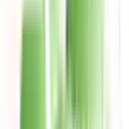
Denuncia de tarjeta
Costos
Comunícate
Métodos de contacto
4,5 en todos los Stores
+150k Calificaciones
Descarga la App ahora
hola@uala.mx
Puedes enviarnos tu consulta en cualquier momento. Un
asesor te responderá a la brevedad.
Chat de la app
Lunes a viernes: 9:00 a 19:00 hs. Sábados y domingos: 9:00 a
18:00 hs.
800-774-0774