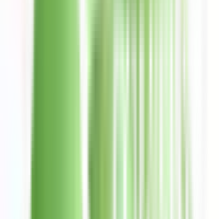
Contactanos de Lunes a viernes: 9:00 a 19:00 hs y sábados y
domingos: 9:00 a 16:00 hs. Reporta tu tarjeta llamando al
teléfono de denuncia 800-774-0774.
Preguntas frecuentes
Encuentra las respuestas a las preguntas más frecuentes.
Conoce Ualá
Nosotros
Prensa
Trabaja con nosotros
Trabajar en Ualá
Búsquedas abiertas
4,5 en todos los Stores
+150k Calificaciones
Descarga la App ahora
Conoce nuestra historia