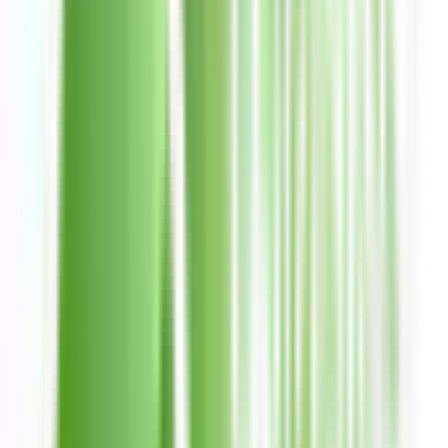
Ver búsquedas abiertas