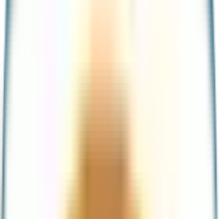
Tarjeta de débito
Tarjeta de crédito garantizada
Cuenta
Portabilidad de nómina
Productos en sucursal
Créditos
Préstamos personales
Crédito pyme
Inversiones
Cuenta con rendimiento
Reserva a plazo
Acciones
Beneficios
Promociones
Meses sin intereses
Funcionalidades