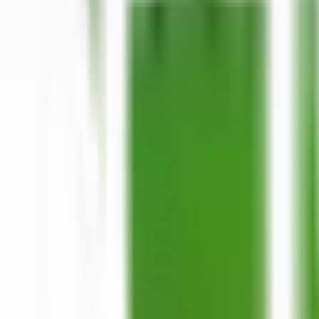
Inversiones
Finanzas hechas fáci
Compras
Créditos
Finanzas personales
Inversiones