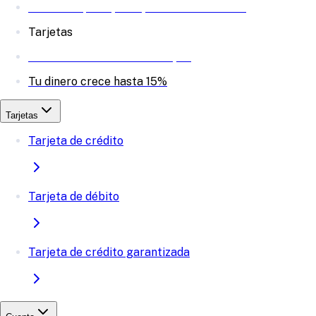
Reserva a plazo, haz que tu dinero crezca
Tarjetas
Invierte en acciones desde $20
Tu dinero crece hasta 15%
Tarjetas
Tarjeta de crédito
Tarjeta de débito
Tarjeta de crédito garantizada